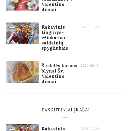
Valentino
dienai
Kakavinis
2025-09-29
tinginys-
ežiukas su
saldainių
spygliukais
Širdelės formos
2020-02-18
blynai Šv.
Valentino
dienai
PASKUTINIAI ĮRAŠAI
Kakavinis
2025-09-29