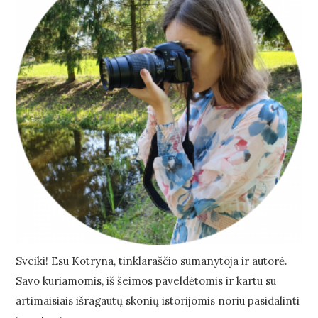
Sveiki! Esu Kotryna, tinklaraščio sumanytoja ir autorė.
Savo kuriamomis, iš šeimos paveldėtomis ir kartu su
artimaisiais išragautų skonių istorijomis noriu pasidalinti