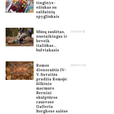
tinginys-
ežiukas su
saldainių
spygliukais
Mūsų saulėtas,
2025-09-15
nuotaikingas ir
beveik
itališkas…
bulviakasis
Romos
2025-07-03
dienoraštis IV–
V. Savaitės
pradžia Romoje:
šilkinio
marmuro
Bernini
skulptūros
rausvose
Galleria
Borghese salėse