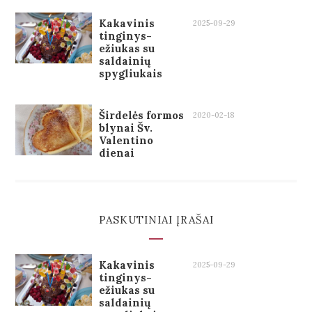
Kakavinis
2025-09-29
tinginys-
ežiukas su
saldainių
spygliukais
Širdelės formos
2020-02-18
blynai Šv.
Valentino
dienai
PASKUTINIAI ĮRAŠAI
Kakavinis
2025-09-29
tinginys-
ežiukas su
saldainių