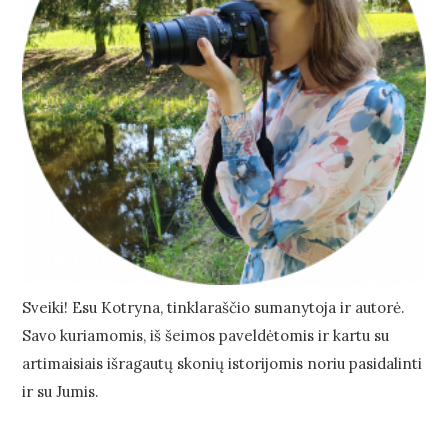
Sveiki! Esu Kotryna, tinklaraščio sumanytoja ir autorė.
Savo kuriamomis, iš šeimos paveldėtomis ir kartu su
artimaisiais išragautų skonių istorijomis noriu pasidalinti
ir su Jumis.