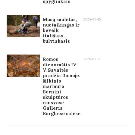
spygliukais
Mūsų saulėtas,
2025-09-15
nuotaikingas ir
beveik
itališkas…
bulviakasis
Romos
2025-07-03
dienoraštis IV–
V. Savaitės
pradžia Romoje:
šilkinio
marmuro
Bernini
skulptūros
rausvose
Galleria
Borghese salėse