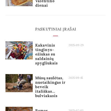
Valentino
dienai
PASKUTINIAI ĮRAŠAI
Kakavinis
2025-09-29
tinginys-
ežiukas su
saldainių
spygliukais
Mūsų saulėtas,
2025-09-15
nuotaikingas ir
beveik
itališkas…
bulviakasis
Romos
2025-07-03