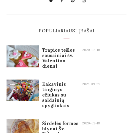
POPULIARIAUSI ĮRAŠAI
Trapios tešlos
2020-02-10
sausainiai šv.
Valentino
dienai
Kakavinis
2025-09-29
tinginys-
ežiukas su
saldainių
spygliukais
Širdelės formos
2020-02-18
blynai Šv.