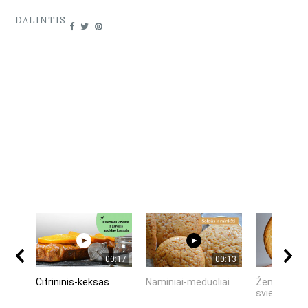
DALINTIS
00:17
00:13
Citrininis-keksas
Naminiai-meduoliai
Žemės-rieš
sviesto-sau