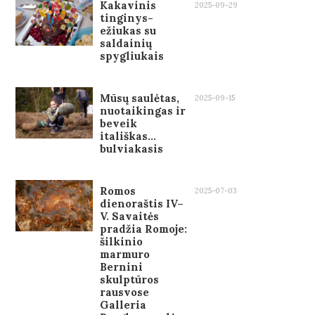
Kakavinis
2025-09-29
tinginys-
ežiukas su
saldainių
spygliukais
Mūsų saulėtas,
2025-09-15
nuotaikingas ir
beveik
itališkas…
bulviakasis
Romos
2025-07-03
dienoraštis IV–
V. Savaitės
pradžia Romoje:
šilkinio
marmuro
Bernini
skulptūros
rausvose
Galleria