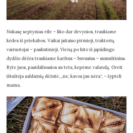
Nukasę septynias eile – liko dar devynios, traukiame
kėdes iš priekabos. Vaikai įsitaiso pirmieji, traktorių
vairuotojai – paskutinieji. Vieną po kito iš įspūdingo
dydžio dėžės traukiame karštus – buvusius – sumuštinius.
Ryte juos, pasidalinusios su teta, kepėme valandą. Greit
ištuštėja saldainių dėžutė, „ne, kavos jau nėra“, – šypteli
mama.