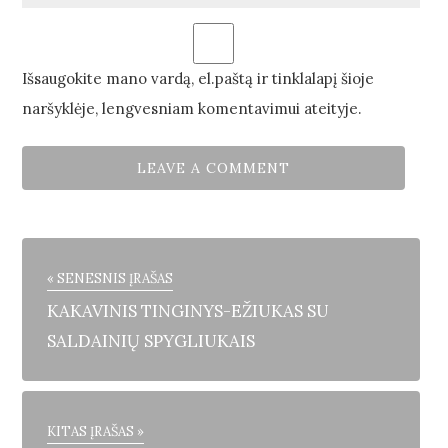
Išsaugokite mano vardą, el.paštą ir tinklalapį šioje
naršyklėje, lengvesniam komentavimui ateityje.
« SENESNIS ĮRAŠAS
KAKAVINIS TINGINYS-EŽIUKAS SU
SALDAINIŲ SPYGLIUKAIS
KITAS ĮRAŠAS »