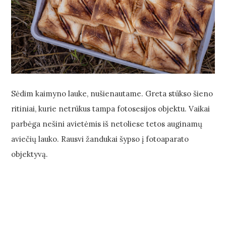
Sėdim kaimyno lauke, nušienautame. Greta stūkso šieno
ritiniai, kurie netrūkus tampa fotosesijos objektu. Vaikai
parbėga nešini avietėmis iš netoliese tetos auginamų
aviečių lauko. Rausvi žandukai šypso į fotoaparato
objektyvą.