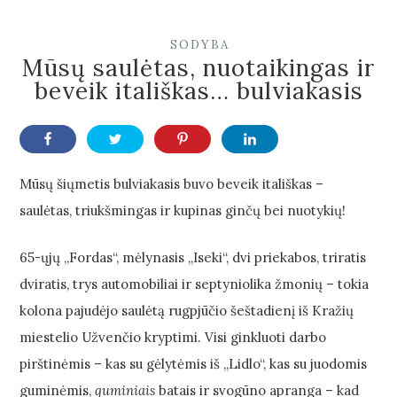
SODYBA
Mūsų saulėtas, nuotaikingas ir
beveik itališkas… bulviakasis
Mūsų šiųmetis bulviakasis buvo beveik itališkas –
saulėtas, triukšmingas ir kupinas ginčų bei nuotykių!
65-ųjų „Fordas“, mėlynasis „Iseki“, dvi priekabos, triratis
dviratis, trys automobiliai ir septyniolika žmonių – tokia
kolona pajudėjo saulėtą rugpjūčio šeštadienį iš Kražių
miestelio Užvenčio kryptimi. Visi ginkluoti darbo
pirštinėmis – kas su gėlytėmis iš „Lidlo“, kas su juodomis
guminėmis,
guminiais
batais ir svogūno apranga – kad