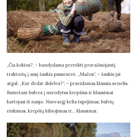
„Čia kokios?, – bandydama perrėkti pravažiuojantį
traktorių į ausį šaukia pusseserė. „Mažos“, – šaukiu jai
atgal. „Kur dedat dideles?“, – praeidamas klausia senelis.
Sumetam bulves į nurodytus krepšius ir klausimai
kartojasi iš naujo. Nuovargį kelia tupėjimas, bulvių
rinkimas, krepšių kilnojimas ir… klausimai.