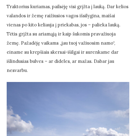
Traktorius kuriamas, pailsėję visi grįžta į lauką. Dar kelios
valandos ir žemę raižiusios vagos išsilygina, maišai
vienas po kito keliauja į priekabas, jos – palieka lauką.
Tėtis grįžta su ariamąją ir kaip šukomis pravažiuoja
žemę. Pažadėję vaikams „jau tuoj važiuosim namo“,
einame su krepšiais skersai-išilgai ir surenkame dar
išlindusias bulves – ar dideles, ar mažas. Dabar jau
nesvarbu.