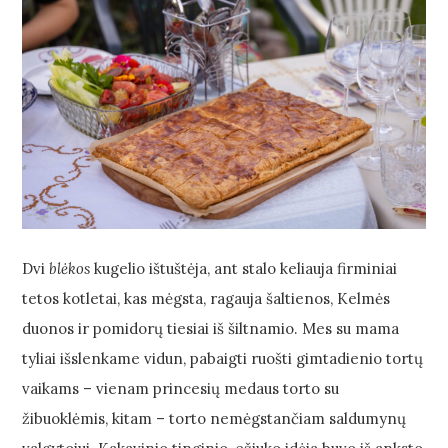
Dvi
blėkos
kugelio ištuštėja, ant stalo keliauja firminiai
tetos kotletai, kas mėgsta, ragauja šaltienos, Kelmės
duonos ir pomidorų tiesiai iš šiltnamio. Mes su mama
tyliai išslenkame vidun, pabaigti ruošti gimtadienio tortų
vaikams – vienam princesių medaus torto su
žibuoklėmis, kitam – torto nemėgstančiam saldumynų