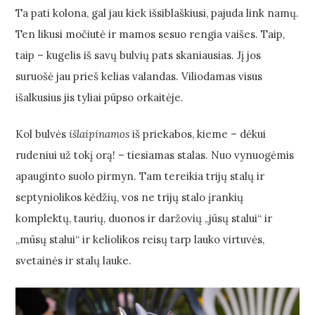
Ta pati kolona, gal jau kiek išsiblaškiusi, pajuda link namų.
Ten likusi močiutė ir mamos sesuo rengia vaišes. Taip,
taip – kugelis iš savų bulvių pats skaniausias. Jį jos
suruošė jau prieš kelias valandas. Viliodamas visus
išalkusius jis tyliai pūpso orkaitėje.
Kol bulvės
išlaipinamos
iš priekabos, kieme – dėkui
rudeniui už tokį orą! – tiesiamas stalas. Nuo vynuogėmis
apauginto suolo pirmyn. Tam tereikia trijų stalų ir
septyniolikos kėdžių, vos ne trijų stalo įrankių
komplektų, taurių, duonos ir daržovių „jūsų stalui“ ir
„mūsų stalui“ ir keliolikos reisų tarp lauko virtuvės,
svetainės ir stalų lauke.