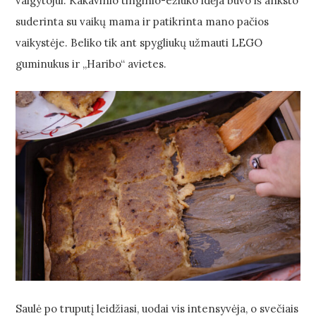
valgytojui. Kakavinio tinginio-ežiuko idėja buvo iš anksto
suderinta su vaikų mama ir patikrinta mano pačios
vaikystėje. Beliko tik ant spygliukų užmauti LEGO
guminukus ir „Haribo“ avietes.
Saulė po truputį leidžiasi, uodai vis intensyvėja, o svečiais