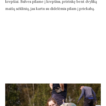
krepšiai. Bulves pilame į krepšius, pririnkę bent dvyliką
maišų sėklinių, jas kartu su didelėmis pilam į priekabą.