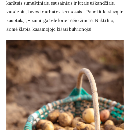
karštais sumuštiniais, sausainiais ir kitais užkandžiais,
vandeniu, kavos ir arbatos termosais. „Paimkit kastuvą ir
kauptuką“, – sumirga telefone tėčio žinutė. Naktį lijo,
žemė šlapia, kasamojoje kišasi bulvienojai.