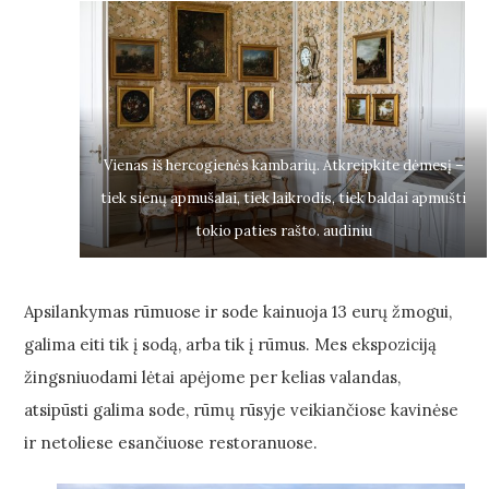
Vienas iš hercogienės kambarių. Atkreipkite dėmesį –
tiek sienų apmušalai, tiek laikrodis, tiek baldai apmušti
tokio paties rašto. audiniu
Apsilankymas rūmuose ir sode kainuoja 13 eurų žmogui,
galima eiti tik į sodą, arba tik į rūmus. Mes ekspoziciją
žingsniuodami lėtai apėjome per kelias valandas,
atsipūsti galima sode, rūmų rūsyje veikiančiose kavinėse
ir netoliese esančiuose restoranuose.