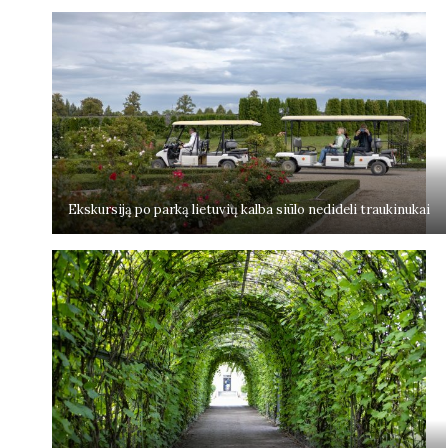
Ekskursiją po parką lietuvių kalba siūlo nedideli traukinukai