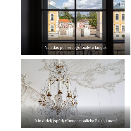
Vaizdas po hercogo tualeto langus
Itin didelį įspūdį rūmuose palieka Baltoji menė