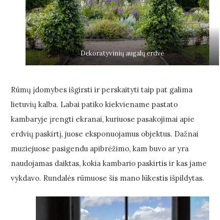
Dekoratyvinių augalų erdvė
Rūmų įdomybes išgirsti ir perskaityti taip pat galima
lietuvių kalba. Labai patiko kiekviename pastato
kambaryje įrengti ekranai, kuriuose pasakojimai apie
erdvių paskirtį, juose eksponuojamus objektus. Dažnai
muziejuose pasigendu apibrėžimo, kam buvo ar yra
naudojamas daiktas, kokia kambario paskirtis ir kas jame
vykdavo. Rundalės rūmuose šis mano lūkestis išpildytas.