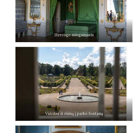
Hercogo miegamasis
Vaizdas iš rūmų į parko fontaną