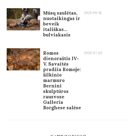
Mūsų saulėtas,
2025-09-15
nuotaikingas ir
beveik
itališkas…
bulviakasis
Romos
2025-07-03
dienoraštis IV–
V. Savaitės
pradžia Romoje:
šilkinio
marmuro
Bernini
skulptūros
rausvose
Galleria
Borghese salėse