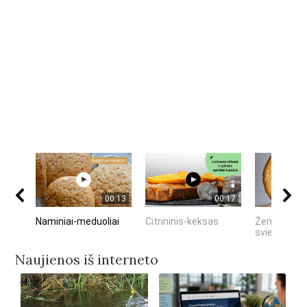
00:13
00:17
Naminiai-meduoliai
Citrininis-keksas
Žemės-rieš
sviesto-sau
Naujienos iš interneto