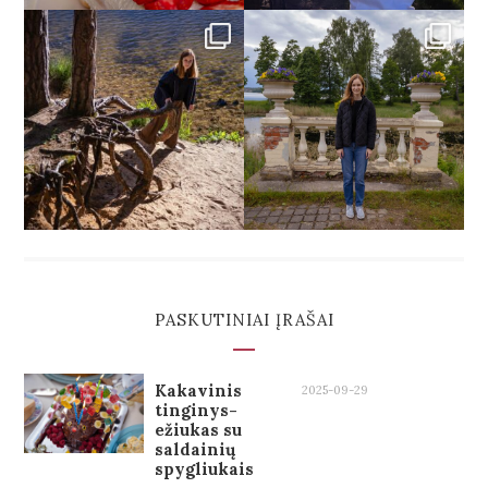
PASKUTINIAI ĮRAŠAI
Kakavinis
2025-09-29
tinginys-
ežiukas su
saldainių
spygliukais