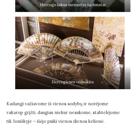
Hercogo laikus menantys šachmatai
Hercogienės vėduoklės
Kadangi važiavome iš vienos sodybų ir norėjome
vakarop grįžti, daugiau niekur nesukome, stabtelėjome
tik Joniškyje – išėjo puiki vienos dienos kelionė.