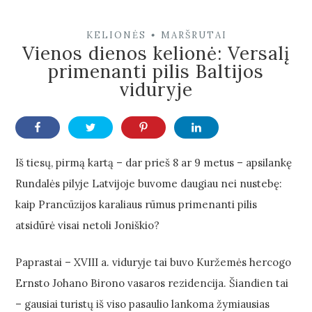
KELIONĖS
MARŠRUTAI
•
Vienos dienos kelionė: Versalį
primenanti pilis Baltijos
viduryje
Iš tiesų, pirmą kartą – dar prieš 8 ar 9 metus – apsilankę
Rundalės pilyje Latvijoje buvome daugiau nei nustebę:
kaip Prancūzijos karaliaus rūmus primenanti pilis
atsidūrė visai netoli Joniškio?
Paprastai – XVIII a. viduryje tai buvo Kuržemės hercogo
Ernsto Johano Birono vasaros rezidencija. Šiandien tai
– gausiai turistų iš viso pasaulio lankoma žymiausias