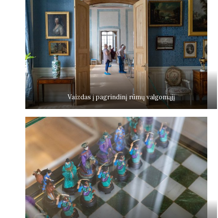
Vaizdas į pagrindinį rūmų valgomąjį