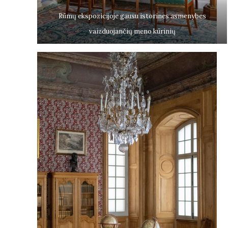
Rūmų ekspozicijoje gausu istorines asmenybes
vaizduojančių meno kūrinių