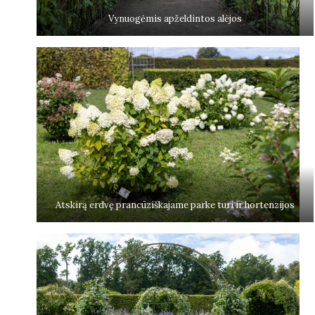
Vynuogėmis apželdintos alėjos
Atskirą erdvę prancūziškajame parke turi ir hortenzijos