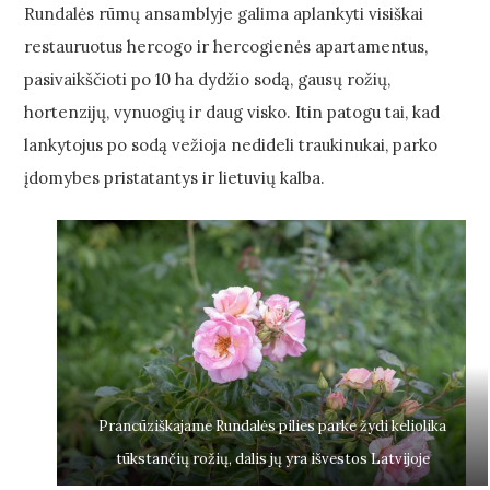
Rundalės rūmų ansamblyje galima aplankyti visiškai
restauruotus hercogo ir hercogienės apartamentus,
pasivaikščioti po 10 ha dydžio sodą, gausų rožių,
hortenzijų, vynuogių ir daug visko. Itin patogu tai, kad
lankytojus po sodą vežioja nedideli traukinukai, parko
įdomybes pristatantys ir lietuvių kalba.
Prancūziškajame Rundalės pilies parke žydi keliolika
tūkstančių rožių, dalis jų yra išvestos Latvijoje