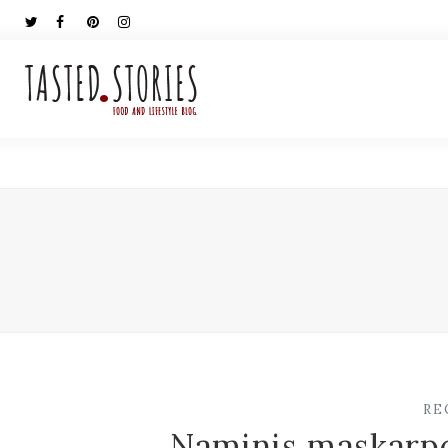
RE
Naminis maskarpo