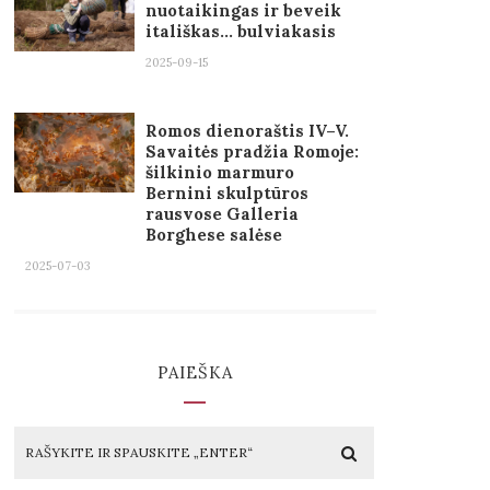
nuotaikingas ir beveik
itališkas… bulviakasis
2025-09-15
Romos dienoraštis IV–V.
Savaitės pradžia Romoje:
šilkinio marmuro
Bernini skulptūros
rausvose Galleria
Borghese salėse
2025-07-03
PAIEŠKA