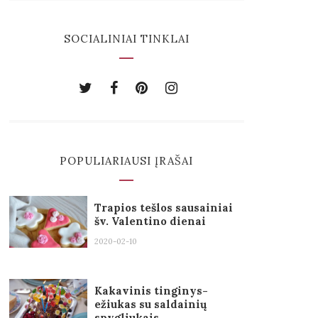
SOCIALINIAI TINKLAI
POPULIARIAUSI ĮRAŠAI
Trapios tešlos sausainiai
šv. Valentino dienai
2020-02-10
Kakavinis tinginys-
ežiukas su saldainių
spygliukais