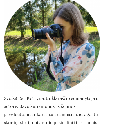
Sveiki! Esu Kotryna, tinklaraščio sumanytoja ir
autorė. Savo kuriamomis, iš šeimos
paveldėtomis ir kartu su artimaisiais išragautų
skonių istorijomis noriu pasidalinti ir su Jumis.