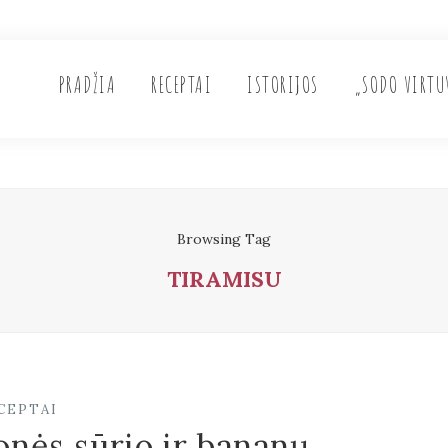
PRADŽIA
RECEPTAI
ISTORIJOS
„SODO VIRTU
Browsing Tag
TIRAMISU
CEPTAI
nės sūrio ir bananų