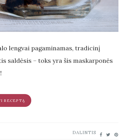
galo lengvai pagaminamas, tradicinį
tis saldėsis – toks yra šis maskarponės
!
TI RECEPTĄ
DALINTIS