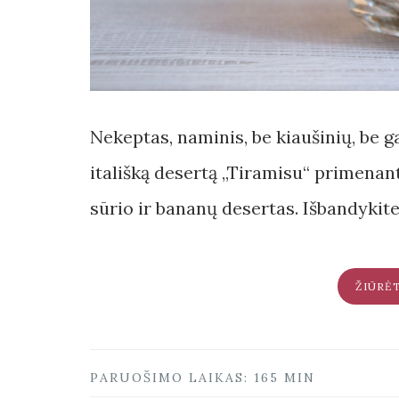
Nekeptas, naminis, be kiaušinių, be 
itališką desertą „Tiramisu“ primenan
sūrio ir bananų desertas. Išbandykite
ŽIŪRĖ
PARUOŠIMO LAIKAS: 165 MIN