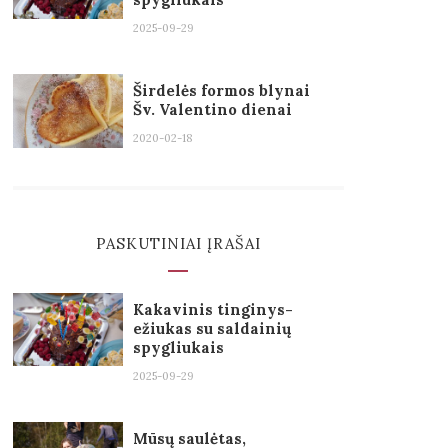
2025-09-29
Širdelės formos blynai
Šv. Valentino dienai
2020-02-18
PASKUTINIAI ĮRAŠAI
Kakavinis tinginys-
ežiukas su saldainių
spygliukais
2025-09-29
Mūsų saulėtas,