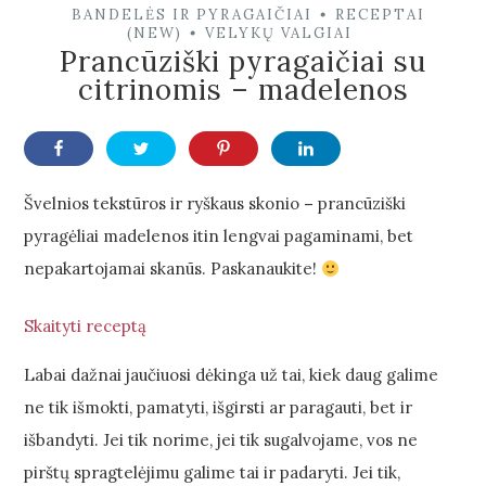
BANDELĖS IR PYRAGAIČIAI
RECEPTAI
•
(NEW)
VELYKŲ VALGIAI
•
Prancūziški pyragaičiai su
citrinomis – madelenos
Švelnios tekstūros ir ryškaus skonio
–
prancūziški
pyragėliai madelenos itin lengvai pagaminami, bet
nepakartojamai skanūs. Paskanaukite!
Skaityti receptą
Labai dažnai jaučiuosi dėkinga už tai, kiek daug galime
ne tik išmokti, pamatyti, išgirsti ar paragauti, bet ir
išbandyti. Jei tik norime, jei tik sugalvojame, vos ne
pirštų spragtelėjimu galime tai ir padaryti. Jei tik,