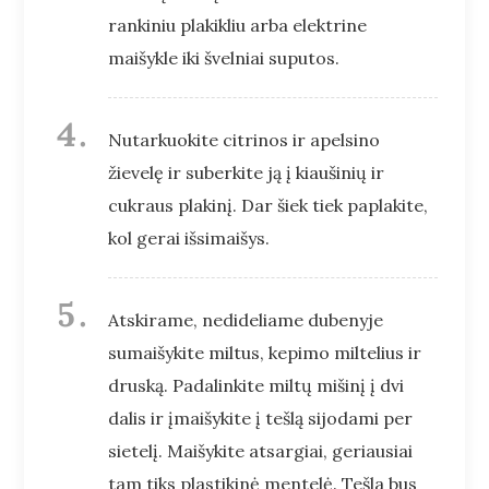
rankiniu plakikliu arba elektrine
maišykle iki švelniai suputos.
Nutarkuokite citrinos ir apelsino
žievelę ir suberkite ją į kiaušinių ir
cukraus plakinį. Dar šiek tiek paplakite,
kol gerai išsimaišys.
Atskirame, nedideliame dubenyje
sumaišykite miltus, kepimo miltelius ir
druską. Padalinkite miltų mišinį į dvi
dalis ir įmaišykite į tešlą sijodami per
sietelį. Maišykite atsargiai, geriausiai
tam tiks plastikinė mentelė. Tešla bus