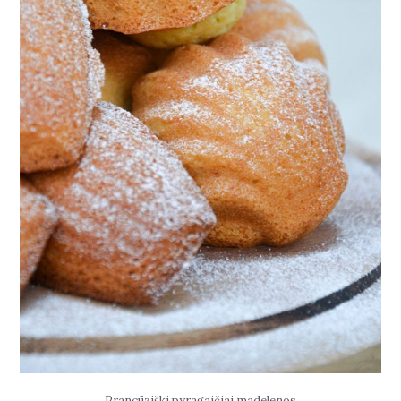
Prancūziški pyragaičiai madelenos