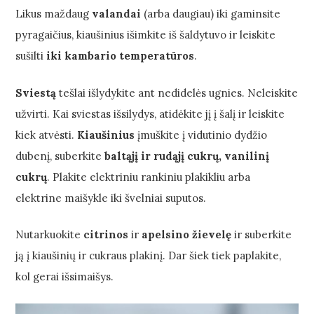
Likus maždaug
valandai
(arba daugiau) iki gaminsite
pyragaičius, kiaušinius išimkite iš šaldytuvo ir leiskite
sušilti
iki kambario temperatūros
.
Sviestą
tešlai išlydykite ant nedidelės ugnies. Neleiskite
užvirti. Kai sviestas išsilydys, atidėkite jį į šalį ir leiskite
kiek atvėsti.
Kiaušinius
įmuškite į vidutinio dydžio
dubenį, suberkite
baltąjį ir rudąjį cukrų, vanilinį
cukrų
. Plakite elektriniu rankiniu plakikliu arba
elektrine maišykle iki švelniai suputos.
Nutarkuokite
citrinos
ir
apelsino žievelę
ir suberkite
ją į kiaušinių ir cukraus plakinį. Dar šiek tiek paplakite,
kol gerai išsimaišys.