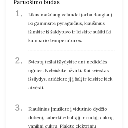
Paruošimo būdas
Likus maždaug valandai (arba daugiau)
iki gaminsite pyragaičius, kiaušinius
išimkite iš šaldytuvo ir leiskite sušilti iki
kambario temperatūros.
Sviestą tešlai išlydykite ant nedidelės
ugnies. Neleiskite užvirti. Kai sviestas
išsilydys, atidėkite jį į šalį ir leiskite kiek
atvėsti.
Kiaušinius įmuškite į vidutinio dydžio
dubenį, suberkite baltąjį ir rudąjį cukrų,
vanilinį cukrų. Plakite elektriniu