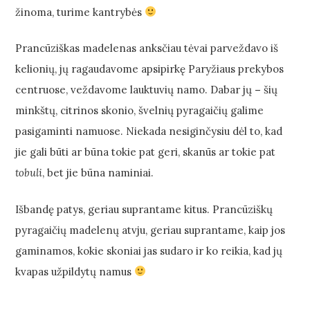
žinoma, turime kantrybės
Prancūziškas madelenas anksčiau tėvai parveždavo iš
kelionių, jų ragaudavome apsipirkę Paryžiaus prekybos
centruose, veždavome lauktuvių namo. Dabar jų
–
šių
minkštų, citrinos skonio, švelnių pyragaičių galime
pasigaminti namuose. Niekada nesiginčysiu dėl to, kad
jie gali būti ar būna tokie pat geri, skanūs ar tokie pat
tobuli
, bet jie būna naminiai.
Išbandę patys, geriau suprantame kitus. Prancūziškų
pyragaičių madelenų atvju, geriau suprantame, kaip jos
gaminamos, kokie skoniai jas sudaro ir ko reikia, kad jų
kvapas užpildytų namus