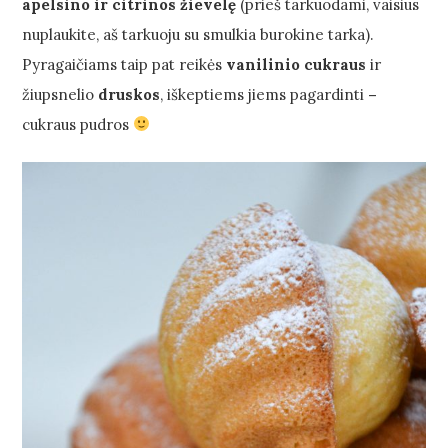
apelsino ir citrinos žievelę
(prieš tarkuodami, vaisius
nuplaukite, aš tarkuoju su smulkia burokine tarka).
Pyragaičiams taip pat reikės
vanilinio cukraus
ir
žiupsnelio
druskos
, iškeptiems jiems pagardinti
–
cukraus pudros