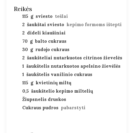
Reikės
115
g
sviesto
tešlai
2
šaukštai sviesto
kepimo formoms ištepti
2
dideli kiaušiniai
70
g
balto cukraus
30
g
rudojo cukraus
2
šaukšteliai nutarkuotos citrinos žievelės
1
šaukštelis nutarkuotos apelsino žievėlės
1
šaukštelis vanilinio cukraus
115
g
kvietinių miltų
0,5
šaukštelio kepimo miltelių
Žiupsnelis druskos
Cukraus pudros
pabarstyti