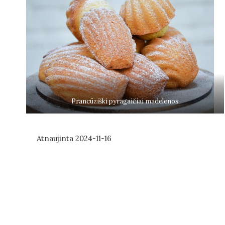
Prancūziški pyragaičiai madelenos
Atnaujinta
2024-11-16