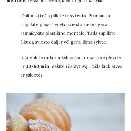
mentelė
. Tešla bus švelni, kiek tingiai maišysis.
Dalimis į tešlą pilkite ir
sviestą
. Pirmiausia
supilkite pusę išlydyto sviesto kiekio, gerai
išmaišykite plastikine mentele. Tada supilkite
likusią sviesto dalį ir vėl gerai išmaišykite.
Uždenkite indą rankšluosčiu ar maistine plevėle
ir
30-60 min.
dėkite į šaldytuvą. Tešla kiek atvės
ir sukietės.