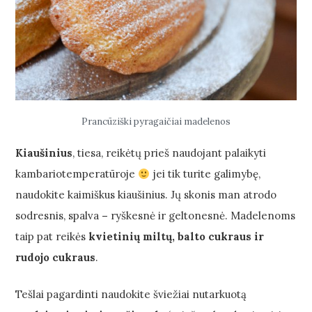
Prancūziški pyragaičiai madelenos
Kiaušinius
, tiesa, reikėtų prieš naudojant palaikyti
kambariotemperatūroje
jei tik turite galimybę,
naudokite kaimiškus kiaušinius. Jų skonis man atrodo
sodresnis, spalva
–
ryškesnė ir geltonesnė. Madelenoms
taip pat reikės
kvietinių miltų, balto cukraus ir
rudojo cukraus
.
Tešlai pagardinti naudokite šviežiai nutarkuotą