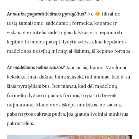
Ar sunku pagaminti šiuos pyragėlius?
Ne
tikrai ne,
tešlą sumaišome, sudedame į formeles, kepame ir
viskas. Vienintelis sudėtingas dalykas yra nepamiršti
kepimo formeles patepti lydytu sviestu, kad kepdamos
madelenos nesviltų ir lengvai išsiimtų iš kepimo formos.
Ar madelenos nebus sausos?
Jaučiau šią baimę. Vaniliniai
keksiukai man dažnai būna sausoki, tad maniau, kad ir su
šiais pyragėliais bus. Bet manau, kad dėl madelenų
formelių dydžio ir pačios formos, to patirti beveik
neįmanoma. Madelenos iškepa minkštos, ne sausos,
pabarstytos cukraus pudra, jos įgauna švelniai minkštus
pakraštėlius.