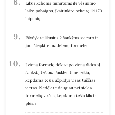
Likus kelioms minutėms iki vėsinimo
laiko pabaigos, įkaitinkite orkaitę iki 170
laipsnių.
Išlydykite likusius 2 šaukštus sviesto ir
juo ištepkite madelenų formeles.
Į vieną formelę dėkite po vieną didesnį
šaukštą tešlos. Paskleisti nereikia,
kepdama tešla užpildys visas tuščias
vietas. Nedėkite daugiau nei siekia
formelių viršus, kepdama tešla kils ir
plėsis.