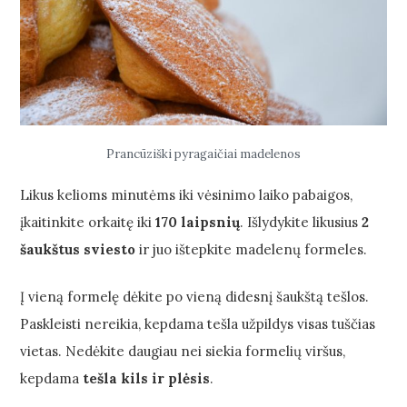
Prancūziški pyragaičiai madelenos
Likus kelioms minutėms iki vėsinimo laiko pabaigos,
įkaitinkite orkaitę iki
170 laipsnių
. Išlydykite likusius
2
šaukštus sviesto
ir juo ištepkite madelenų formeles.
Į vieną formelę dėkite po vieną didesnį šaukštą tešlos.
Paskleisti nereikia, kepdama tešla užpildys visas tuščias
vietas. Nedėkite daugiau nei siekia formelių viršus,
kepdama
tešla kils ir plėsis
.