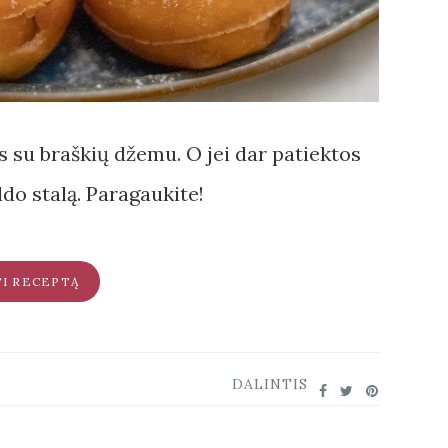
s su braškių džemu. O jei dar patiektos
ldo stalą. Paragaukite!
TI RECEPTĄ
DALINTIS