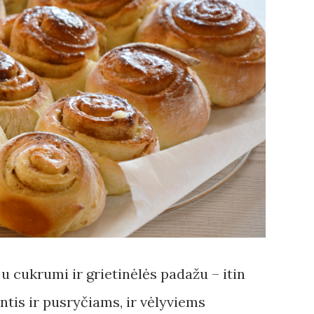
 cukrumi ir grietinėlės padažu – itin
tis ir pusryčiams, ir vėlyviems