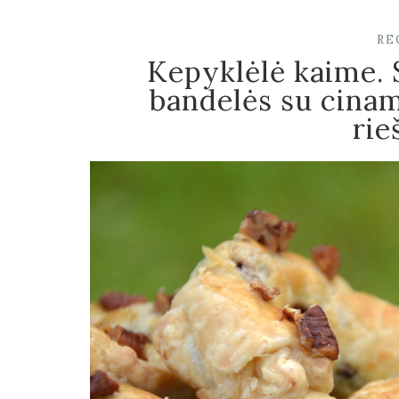
RE
Kepyklėlė kaime. 
bandelės su cinam
rie