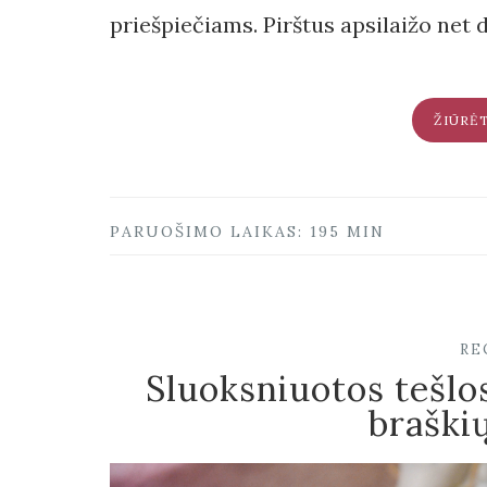
priešpiečiams. Pirštus apsilaižo net d
ŽIŪRĖ
PARUOŠIMO LAIKAS: 195 MIN
RE
Sluoksniuotos tešlos
braški