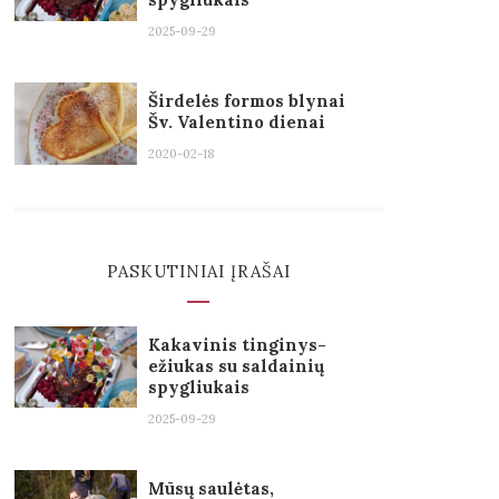
2025-09-29
Širdelės formos blynai
Šv. Valentino dienai
2020-02-18
PASKUTINIAI ĮRAŠAI
Kakavinis tinginys-
ežiukas su saldainių
spygliukais
2025-09-29
Mūsų saulėtas,