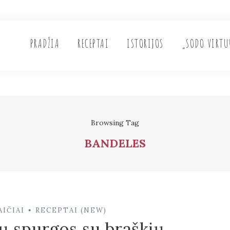
PRADŽIA
RECEPTAI
ISTORIJOS
„SODO VIRTU
Browsing Tag
BANDELES
IČIAI
RECEPTAI (NEW)
•
ų spurgos su braškių