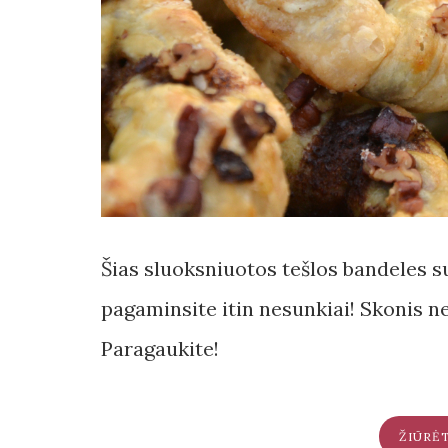
Šias sluoksniuotos tešlos bandeles s
pagaminsite itin nesunkiai! Skonis ne
Paragaukite!
ŽIŪRĖ