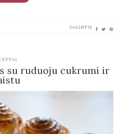
DALINTIS
CEPTAI
 su ruduoju cukrumi ir
aistu