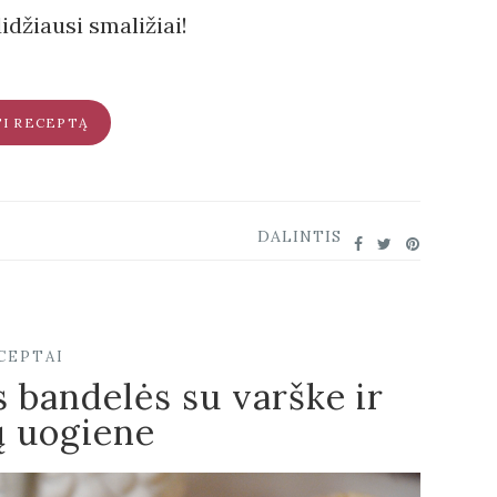
idžiausi smaližiai!
TI RECEPTĄ
DALINTIS
CEPTAI
 bandelės su varške ir
ų uogiene