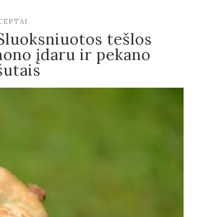
CEPTAI
Sluoksniuotos tešlos
ono įdaru ir pekano
šutais