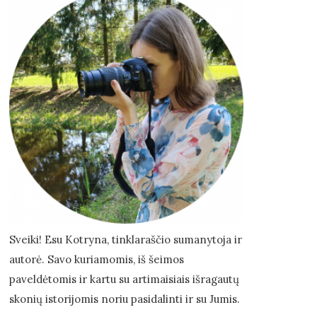
Sveiki! Esu Kotryna, tinklaraščio sumanytoja ir
autorė. Savo kuriamomis, iš šeimos
paveldėtomis ir kartu su artimaisiais išragautų
skonių istorijomis noriu pasidalinti ir su Jumis.