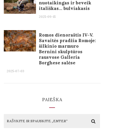
nuotaikingas ir beveik
itališkas… bulviakasis
2025-09-15
Romos dienoraštis IV–V.
Savaitės pradžia Romoje:
šilkinio marmuro
Bernini skulptūros
rausvose Galleria
Borghese salėse
2025-07-03
PAIEŠKA