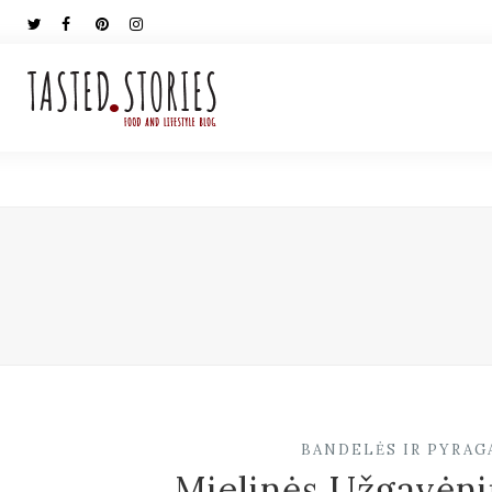
BANDELĖS IR PYRAGA
Mielinės Užgavėni