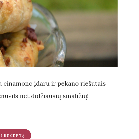
u cinamono įdaru ir pekano riešutais
nuvils net didžiausių smaližių!
TI RECEPTĄ