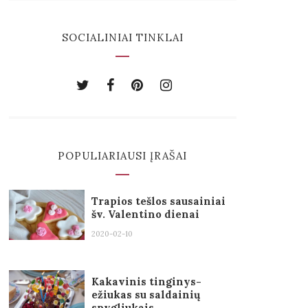
SOCIALINIAI TINKLAI
POPULIARIAUSI ĮRAŠAI
Trapios tešlos sausainiai
šv. Valentino dienai
2020-02-10
Kakavinis tinginys-
ežiukas su saldainių
spygliukais