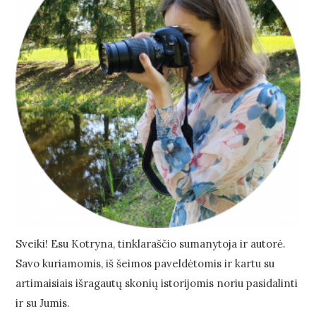
Sveiki! Esu Kotryna, tinklaraščio sumanytoja ir autorė.
Savo kuriamomis, iš šeimos paveldėtomis ir kartu su
artimaisiais išragautų skonių istorijomis noriu pasidalinti
ir su Jumis.