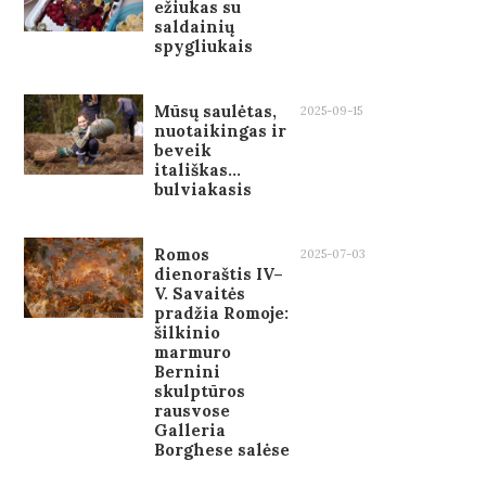
ežiukas su
saldainių
spygliukais
Mūsų saulėtas,
2025-09-15
nuotaikingas ir
beveik
itališkas…
bulviakasis
Romos
2025-07-03
dienoraštis IV–
V. Savaitės
pradžia Romoje:
šilkinio
marmuro
Bernini
skulptūros
rausvose
Galleria
Borghese salėse