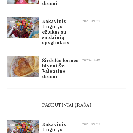
dienai
Kakavinis
2025-09-29
tinginys-
ežiukas su
saldainių
spygliukais
Širdelės formos
2020-02-18
blynai Šv.
Valentino
dienai
PASKUTINIAI ĮRAŠAI
Kakavinis
2025-09-29
tinginys-