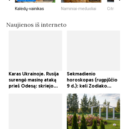
Kalėdų-vainikas
Naminiai-meduoliai
Citrininis-k
Naujienos iš interneto