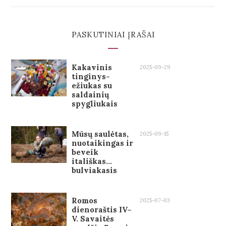
PASKUTINIAI ĮRAŠAI
Kakavinis
2025-09-29
tinginys-
ežiukas su
saldainių
spygliukais
Mūsų saulėtas,
2025-09-15
nuotaikingas ir
beveik
itališkas…
bulviakasis
Romos
2025-07-03
dienoraštis IV–
V. Savaitės