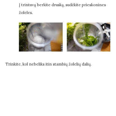
Į trintuvą berkite druską, sudėkite prieskonines
žoleles.
Trinkite, kol nebeliks itin stambių žolelių dalių.