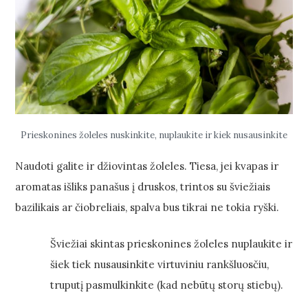
Prieskonines žoleles nuskinkite, nuplaukite ir kiek nusausinkite
Naudoti galite ir džiovintas žoleles. Tiesa, jei kvapas ir
aromatas išliks panašus į druskos, trintos su šviežiais
bazilikais ar čiobreliais, spalva bus tikrai ne tokia ryški.
Šviežiai skintas prieskonines žoleles nuplaukite ir
šiek tiek nusausinkite virtuviniu rankšluosčiu,
truputį pasmulkinkite (kad nebūtų storų stiebų).