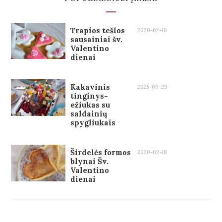
Trapios tešlos
2020-02-10
sausainiai šv.
Valentino
dienai
Kakavinis
2025-09-29
tinginys-
ežiukas su
saldainių
spygliukais
Širdelės formos
2020-02-18
blynai Šv.
Valentino
dienai