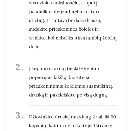
virtuviniu rankšluosčiu, truputį
pasmulkinkite (kad nebūtų storų
stiebų). Į trintuvą berkite druską,
sudėkite prieskonines žoleles ir
trinkite, kol nebeliks itin stambių žolelių
dalių.
Į kepimo skardą įtieskite kepimo
popieriaus lakštą, berkite su
prieskoninėmis žolelėmis susmulkintą
druską ir paskleiskite po visą dugną.
Džiovinkite druską maždaug 2 val. iki 60
laipsnių įkaitintoje orkaitėje. Ištraukę