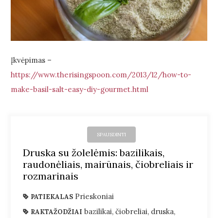
Įkvėpimas –
https://www.therisingspoon.com/2013/12/how-to-
make-basil-salt-easy-diy-gourmet.html
SPAUSDINTI
Druska su žolelėmis: bazilikais,
raudonėliais, mairūnais, čiobreliais ir
rozmarinais
Prieskoniai
PATIEKALAS
bazilikai, čiobreliai, druska,
RAKTAŽODŽIAI