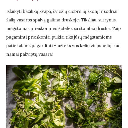
Išlaikyti bazilikų kvapą, šviežių čiobrelių skonį ir sodriai
žalią vasaros spalvą galima druskoje. Tiksliau, sutrynus
mėgstamas prieskonines žoleles su stambia druska. Taip
pagaminti prieskoniai puikiai tiks jūsų mėgstamiems
patiekalams pagardinti – užteks vos kelių žiupsnelių, kad
namai pakviptų vasara!