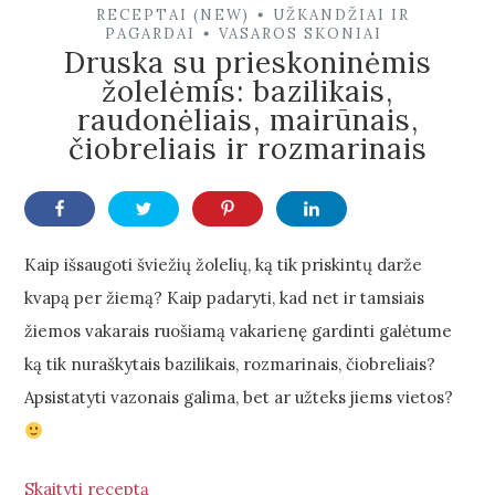
RECEPTAI (NEW)
UŽKANDŽIAI IR
•
PAGARDAI
VASAROS SKONIAI
•
Druska su prieskoninėmis
žolelėmis: bazilikais,
raudonėliais, mairūnais,
čiobreliais ir rozmarinais
Kaip išsaugoti šviežių žolelių, ką tik priskintų darže
kvapą per žiemą? Kaip padaryti, kad net ir tamsiais
žiemos vakarais ruošiamą vakarienę gardinti galėtume
ką tik nuraškytais bazilikais, rozmarinais, čiobreliais?
Apsistatyti vazonais galima, bet ar užteks jiems vietos?
Skaityti receptą