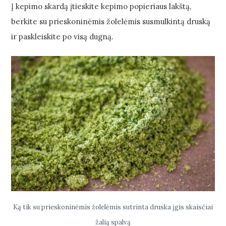
Į kepimo skardą įtieskite kepimo popieriaus lakštą,
berkite su prieskoninėmis žolelėmis susmulkintą druską
ir paskleiskite po visą dugną.
Ką tik su prieskoninėmis žolelėmis sutrinta druska įgis skaisčiai
žalią spalvą