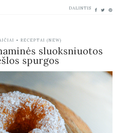
DALINTIS
IČIAI
RECEPTAI (NEW)
•
naminės sluoksniuotos
ešlos spurgos