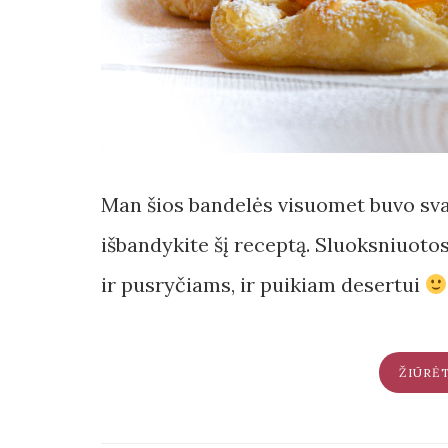
Man šios bandelės visuomet buvo svaj
išbandykite šį receptą. Sluoksniuotos
ir pusryčiams, ir puikiam desertui
ŽIŪRĖ