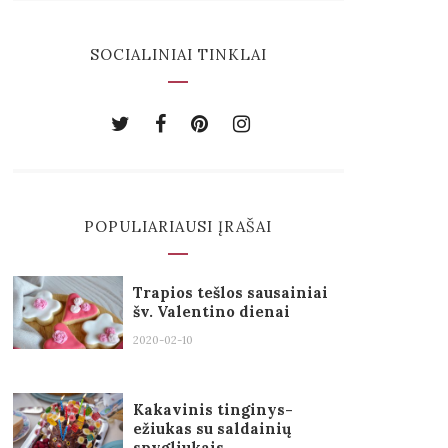
SOCIALINIAI TINKLAI
POPULIARIAUSI ĮRAŠAI
Trapios tešlos sausainiai
šv. Valentino dienai
2020-02-10
Kakavinis tinginys-
ežiukas su saldainių
spygliukais