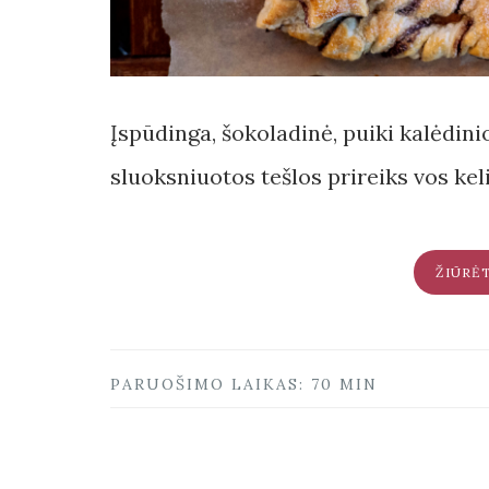
Įspūdinga, šokoladinė, puiki kalėdini
sluoksniuotos tešlos prireiks vos kel
ŽIŪRĖ
PARUOŠIMO LAIKAS: 70 MIN