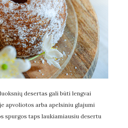
uoksnių desertas gali būti lengvai
e apvoliotos arba apelsiniu glajumi
os spurgos taps laukiamiausiu desertu