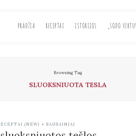
PRADŽIA
RECEPTAI
ISTORIJOS
„SODO VIRTU
Browsing Tag
SLUOKSNIUOTA TESLA
RECEPTAI (NEW)
SAUSAINIAI
•
 sluoksniuotos tešlos