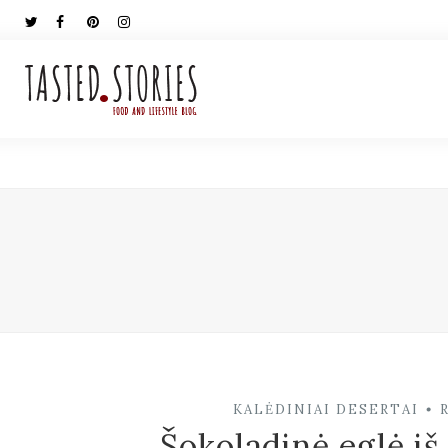
KALĖDINIAI DESERTAI
•
Šokoladinė eglė iš