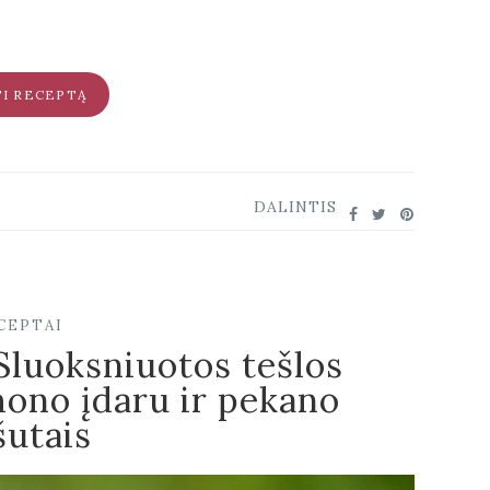
TI RECEPTĄ
DALINTIS
CEPTAI
Sluoksniuotos tešlos
ono įdaru ir pekano
šutais