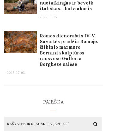
nuotaikingas ir beveik
itališkas… bulviakasis
2025-09-15
Romos dienoraštis IV–V.
Savaitės pradžia Romoje:
šilkinio marmuro
Bernini skulptūros
rausvose Galleria
Borghese salėse
2025-07-03
PAIEŠKA