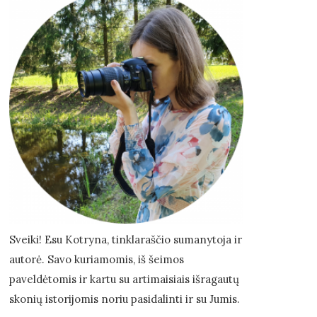
Sveiki! Esu Kotryna, tinklaraščio sumanytoja ir
autorė. Savo kuriamomis, iš šeimos
paveldėtomis ir kartu su artimaisiais išragautų
skonių istorijomis noriu pasidalinti ir su Jumis.