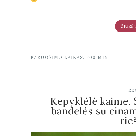
ŽIŪRĖ
PARUOŠIMO LAIKAS: 300 MIN
RE
Kepyklėlė kaime. 
bandelės su cinam
rie