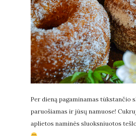
Per dieną pagaminamas tūkstančio sl
paruošiamas ir jūsų namuose! Cukruj
aplietos naminės sluoksniuotos tešl