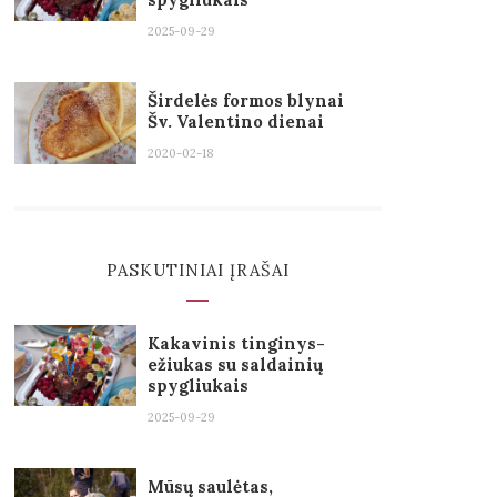
2025-09-29
Širdelės formos blynai
Šv. Valentino dienai
2020-02-18
PASKUTINIAI ĮRAŠAI
Kakavinis tinginys-
ežiukas su saldainių
spygliukais
2025-09-29
Mūsų saulėtas,