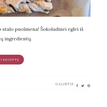
o stalo puošmena! Šokoladinei eglei iš
ių ingredientų.
TI RECEPTĄ
DALINTIS