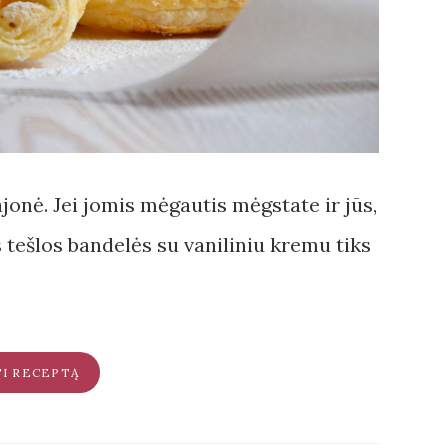
onė. Jei jomis mėgautis mėgstate ir jūs,
 tešlos bandelės su vaniliniu kremu tiks
TI RECEPTĄ